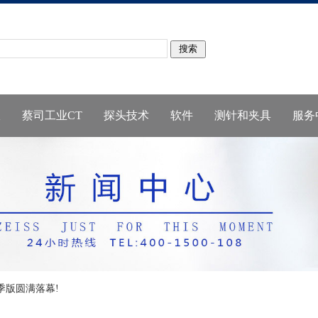
仪
蔡司工业CT
探头技术
软件
测针和夹具
服务
季版圆满落幕!