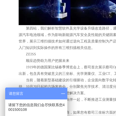
第四站，我们解析智慧软件及光学设备升级改造路径，通过
源汽车电池领域，作为影响新能源汽车安全及性能的关键因
世界，展示三维扫描技术如何通过逆向工程及质量控制为产
入门知识到实际操作的所有三维扫描相关信息。
ZEISS
顺应趋势助力用户把握未来
1919年的德国莱比锡春季博览会上，蔡司首次展示蔡司Opt
出新，包含具有突破意义的三坐标、光学测量仪、工业CT、
当前，随着新型基础建设的引领驱动，企业面向数字化转型
持。10月20日起的六场发布会，分别聚焦光学技术、清洁
求，持续开发具有针对性的先进解决方案。
请您留言
未来，蔡司将继续与合作伙伴一起，不断推进工业测量技术
请留下您的信息我们会尽快联系您4
联通更广阔的发展空间。
001500108
昆山友硕是蔡司授权经销商，如果您有蔡司三坐标方面的疑问的话