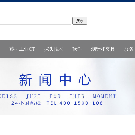
仪
蔡司工业CT
探头技术
软件
测针和夹具
服务