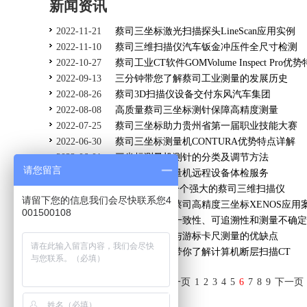
新闻资讯
2022-11-21
蔡司三坐标激光扫描探头LineScan应用实例
2022-11-10
蔡司三维扫描仪汽车钣金冲压件全尺寸检测
2022-10-27
蔡司工业CT软件GOMVolume Inspect Pro优
2022-09-13
三分钟带您了解蔡司工业测量的发展历史
2022-08-26
蔡司3D扫描仪设备交付东风汽车集团
2022-08-08
高质量蔡司三坐标测针保障高精度测量
2022-07-25
蔡司三坐标助力贵州省第一届职业技能大赛
2022-06-30
蔡司三坐标测量机CONTURA优势特点详解
2022-06-01
三坐标测量机测针的分类及调节方法
请您留言
2022-05-25
蔡司三坐标测量机远程设备体检服务
2022-03-29
GOM SCAN1一个强大的蔡司三维扫描仪
请留下您的信息我们会尽快联系您4
2022-02-24
德国模具企业蔡司高精度三坐标XENOS应用
001500108
2021-12-15
三坐标测量：一致性、可追溯性和测量不确定
2020-10-05
三坐标测量机与游标卡尺测量的优缺点
2020-01-15
昆山友硕详解带你了解计算机断层扫描CT
共9 页 页次:6/9 页
首页
上一页
1
2
3
4
5
6
7
8
9
下一页